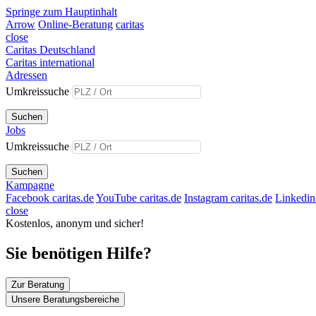
Springe zum Hauptinhalt
Arrow
Online-Beratung
caritas
close
Caritas Deutschland
Caritas international
Adressen
Umkreissuche
Suchen
Jobs
Umkreissuche
Suchen
Kampagne
Facebook caritas.de
YouTube caritas.de
Instagram caritas.de
Linkedin 
close
Kostenlos, anonym und sicher!
Sie benötigen Hilfe?
Zur Beratung
Unsere Beratungsbereiche