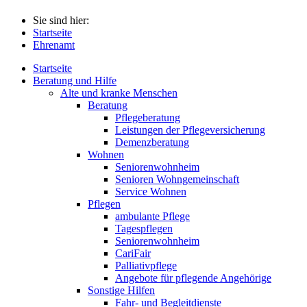
Sie sind hier:
Startseite
Ehrenamt
Startseite
Beratung und Hilfe
Alte und kranke Menschen
Beratung
Pflegeberatung
Leistungen der Pflegeversicherung
Demenzberatung
Wohnen
Seniorenwohnheim
Senioren Wohngemeinschaft
Service Wohnen
Pflegen
ambulante Pflege
Tagespflegen
Seniorenwohnheim
CariFair
Palliativpflege
Angebote für pflegende Angehörige
Sonstige Hilfen
Fahr- und Begleitdienste